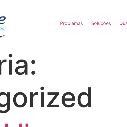
Problemas
Soluções
Qua
ia:
gorized